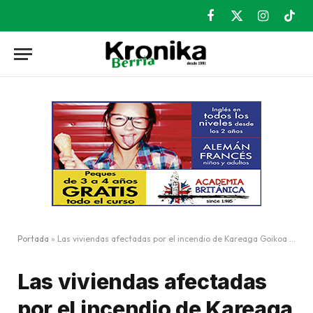
Facebook
X
Instagram
TikT
(Twitter)
Portada
»
Las viviendas afectadas por el incendio de Kareaga Goikoa se encuentran en ruina técnica
Las viviendas afectadas
por el incendio de Kareaga