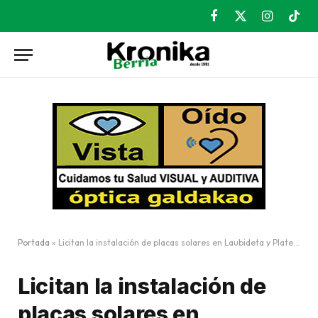
Facebook
X
Instagram
TikT
(Twitter)
Portada
»
Licitan la instalación de placas solares en Laubideta y Plateruena
Licitan la instalación de
placas solares en