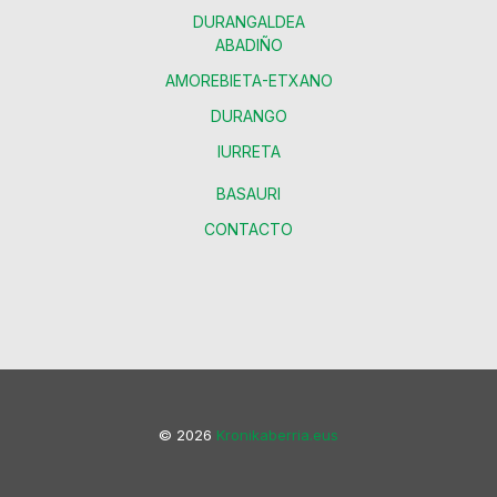
DURANGALDEA
ABADIÑO
AMOREBIETA-ETXANO
DURANGO
IURRETA
BASAURI
CONTACTO
© 2026
Kronikaberria.eus