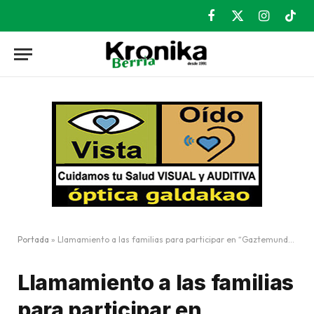
Facebook
X
Instagram
TikT
(Twitter)
Portada
»
Llamamiento a las familias para participar en “Gaztemunduri Ateak Ireki”
Llamamiento a las familias
para participar en