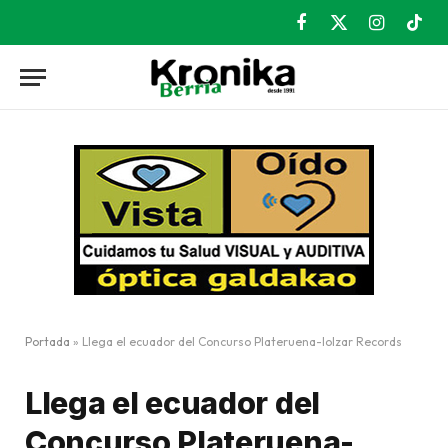
Facebook
X
Instagram
TikT
(Twitter)
Portada
»
Llega el ecuador del Concurso Plateruena-loIzar Records
Llega el ecuador del
Concurso Plateruena-