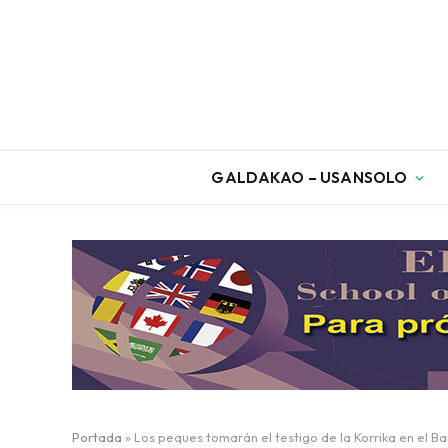
GALDAKAO – USANSOLO
Portada
»
Los peques tomarán el testigo de la Korrika en el B