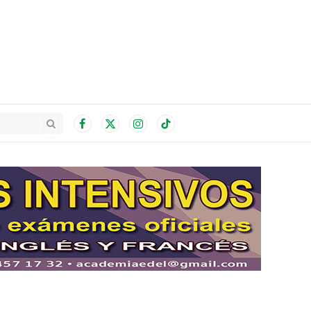
Facebook
X
Instagram
TikTok
(Twitter)