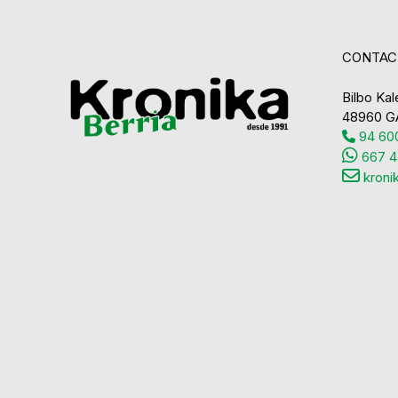
CONTAC
Bilbo Kale
48960 G
94 600
667 4
kroni