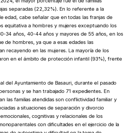
2024, el mayor porcentaje fue el de familias
ejas separadas (22,32%). En lo referente a la
e edad, cabe señalar que en todas las franjas de
s equitativa a hombres y mujeres exceptuando los
0-34 años, 40-44 años y mayores de 55 años, en los
ue de hombres, ya que a esas edades las
an recayendo en las mujeres. La mayoría de los
on en el ámbito de protección infantil (93%), frente
cial del Ayuntamiento de Basauri, durante el pasado
8 personas y se han trabajado 71 expedientes. En
 las familias atendidas son conflictividad familiar y
sociadas a situaciones de separación y divorcio
emocionales, cognitivas y relacionales de los
noparentales con dificultades en el ejercicio de la
mas de autoestima y dificultad en la toma de