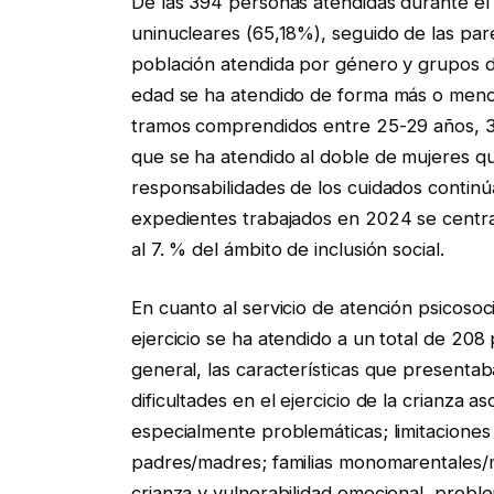
De las 394 personas atendidas durante el 
uninucleares (65,18%), seguido de las par
población atendida por género y grupos d
edad se ha atendido de forma más o meno
tramos comprendidos entre 25-29 años, 3
que se ha atendido al doble de mujeres q
responsabilidades de los cuidados continú
expedientes trabajados en 2024 se centrar
al 7. % del ámbito de inclusión social.
En cuanto al servicio de atención psicoso
ejercicio se ha atendido a un total de 20
general, las características que presentaban
dificultades en el ejercicio de la crianza a
especialmente problemáticas; limitaciones 
padres/madres; familias monomarentales/mo
crianza y vulnerabilidad emocional, proble