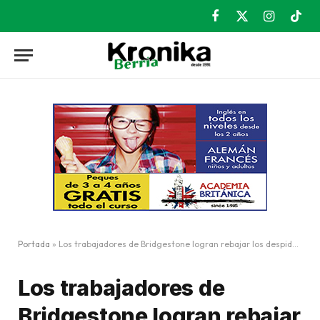
Facebook
X
Instagram
TikT
(Twitter)
Portada
»
Los trabajadores de Bridgestone logran rebajar los despidos a 232
Los trabajadores de
Bridgestone logran rebajar