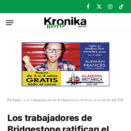
Facebook
X
Instagram
TikT
(Twitter)
Portada
»
Los trabajadores de Bridgestone ratifican el acuerdo del ERE
Los trabajadores de
Bridgestone ratifican el