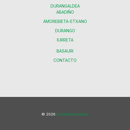
DURANGALDEA
ABADIÑO
AMOREBIETA-ETXANO
DURANGO
IURRETA
BASAURI
CONTACTO
© 2026
Kronikaberria.eus