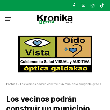
Facebook
X
Instagram
TikT
(Twitter)
Portada
»
Los vecinos podrán construir un municipio amigable gracias al Work Café
Los vecinos podrán
construir un municipio