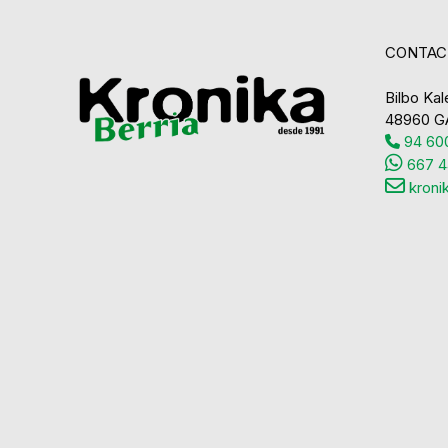
CONTAC
Bilbo Kale
48960 G
94 600
667 4
kroni