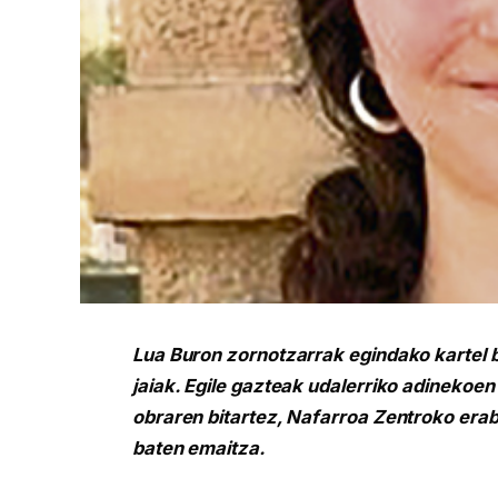
Lua Buron zornotzarrak egindako kartel 
jaiak. Egile gazteak udalerriko adinekoen 
obraren bitartez, Nafarroa Zentroko erab
baten emaitza.