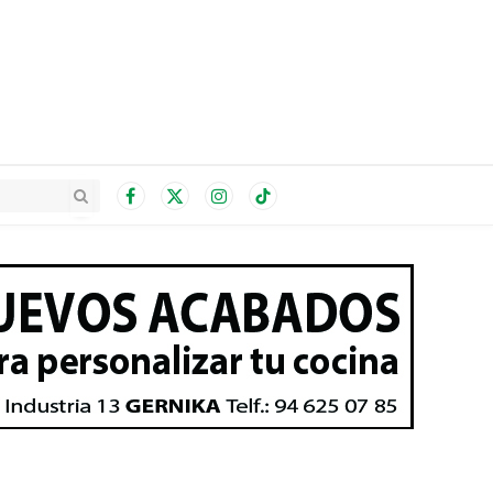
Facebook
X
Instagram
TikTok
(Twitter)