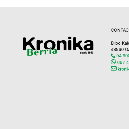
CONTAC
Bilbo Kale
48960 G
94 600
667 4
kroni