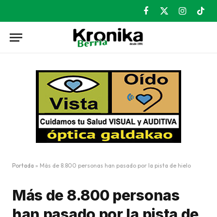
Facebook
X
Instagram
TikT
(Twitter)
Portada
»
Más de 8.800 personas han pasado por la pista de hielo
Más de 8.800 personas
han pasado por la pista de