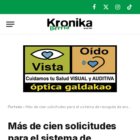
Facebook
X
Instagram
TikT
(Twitter)
Portada
»
Más de cien solicitudes para el sistema de recogida de enseres
Más de cien solicitudes
para el sistema de