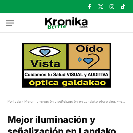
Facebook
X
Instagram
TikT
(Twitter)
Portada
»
Mejor iluminación y señalización en Landako etorbidea, Frai Juan Zumarraga y Alluitz
Mejor iluminación y
señalización en Landako