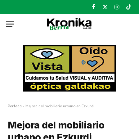
Facebook
X
Instagram
TikT
(Twitter)
Portada
»
Mejora del mobiliario urbano en Ezkurdi
Mejora del mobiliario
urbano en Ezkurdi