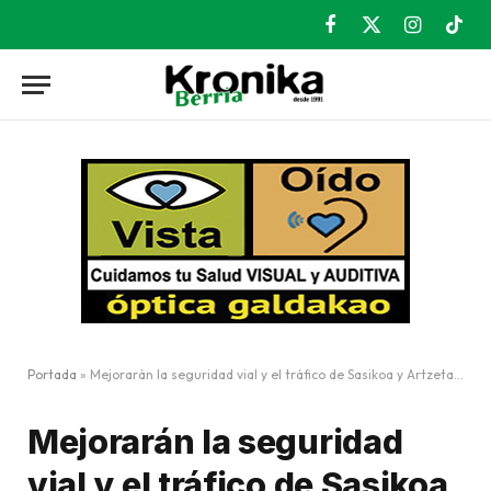
Facebook
X
Instagram
TikT
(Twitter)
Portada
»
Mejorarán la seguridad vial y el tráfico de Sasikoa y Artzetaungana
Mejorarán la seguridad
vial y el tráfico de Sasikoa