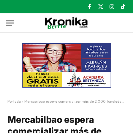
Facebook
X
Instagram
TikT
(Twitter)
Portada
»
Mercabilbao espera comercializar más de 2.000 toneladas de pescado en diciembre
Mercabilbao espera
comercializar más de