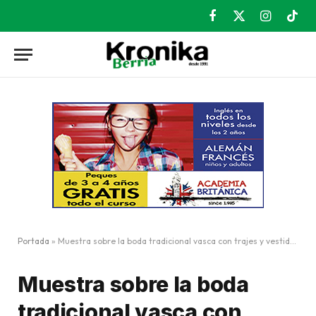
Facebook
X
Instagram
TikT
(Twitter)
Portada
»
Muestra sobre la boda tradicional vasca con trajes y vestidos
Muestra sobre la boda
tradicional vasca con