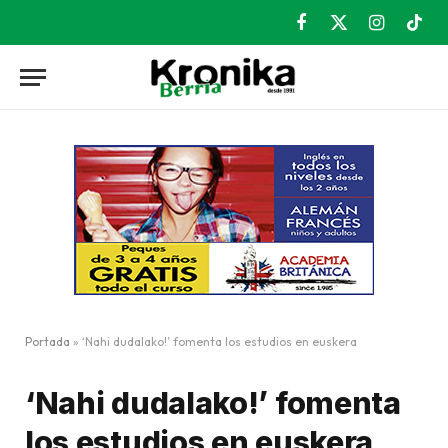
Facebook
X
Instagram
TikT
(Twitter)
Portada
»
‘Nahi dudalako!’ fomenta los estudios en euskera
‘Nahi dudalako!’ fomenta
los estudios en euskera