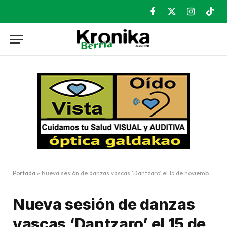
Facebook
X
Instagram
TikT
(Twitter)
Portada
»
Nueva sesión de danzas vascas ‘Dantzaro’ el 15 de noviembre
Nueva sesión de danzas
vascas ‘Dantzaro’ el 15 de