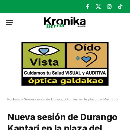
Facebook
X
Instagram
TikT
(Twitter)
Portada
»
Nueva sesión de Durango Kantari en la plaza del Mercado
Nueva sesión de Durango
Kantari en la plaza del