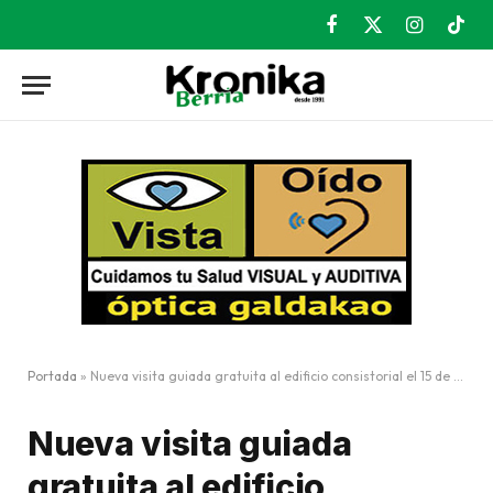
Facebook
X
Instagram
TikT
(Twitter)
Portada
»
Nueva visita guiada gratuita al edificio consistorial el 15 de noviembre
Nueva visita guiada
gratuita al edificio