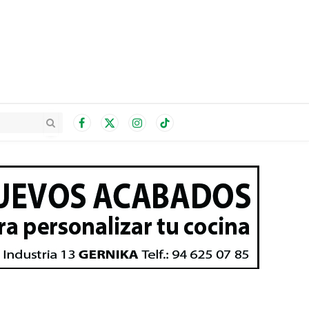
Facebook
X
Instagram
TikTok
(Twitter)