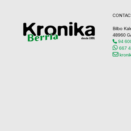
CONTAC
Bilbo Kale
48960 G
94 600
667 4
kroni