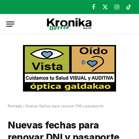
Facebook
X
Instagram
TikT
(Twitter)
Portada
»
Nuevas fechas para renovar DNI y pasaporte
Nuevas fechas para
renovar DNI y pasaporte