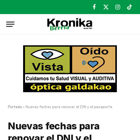
Facebook
X
Instagram
TikT
(Twitter)
Portada
»
Nuevas fechas para renovar el DNI y el pasaporte
Nuevas fechas para
renovar el DNI y el