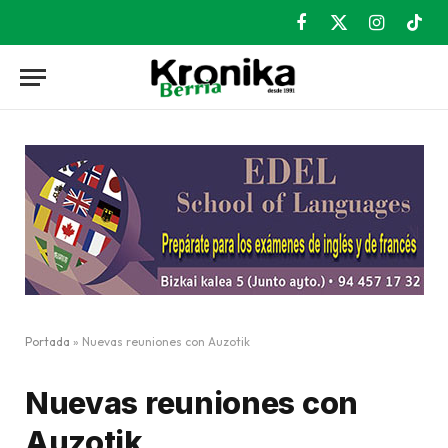
Facebook
X
Instagram
TikT
(Twitter)
Portada
»
Nuevas reuniones con Auzotik
Nuevas reuniones con
Auzotik