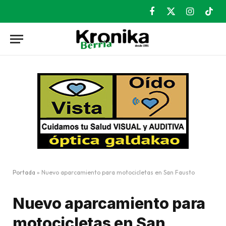
Facebook
X
Instagram
TikT
(Twitter)
Portada
»
Nuevo aparcamiento para motocicletas en San Fausto
Nuevo aparcamiento para
motocicletas en San