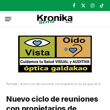
Facebook
X
Instagram
TikT
(Twitter)
Portada
»
Nuevo ciclo de reuniones con propietarios de garajes de la zona Zeus
Nuevo ciclo de reuniones
con propietarios de