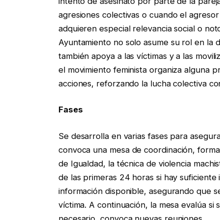
intento de asesinato por parte de la parej
agresiones colectivas o cuando el agreso
adquieren especial relevancia social o not
Ayuntamiento no solo asume su rol en la de
también apoya a las víctimas y a las movili
el movimiento feminista organiza alguna p
acciones, reforzando la lucha colectiva con
Fases
Se desarrolla en varias fases para asegura
convoca una mesa de coordinación, formada
de Igualdad, la técnica de violencia machi
de las primeras 24 horas si hay suficiente 
información disponible, asegurando que se
víctima. A continuación, la mesa evalúa si s
necesario, convoca nuevas reuniones.