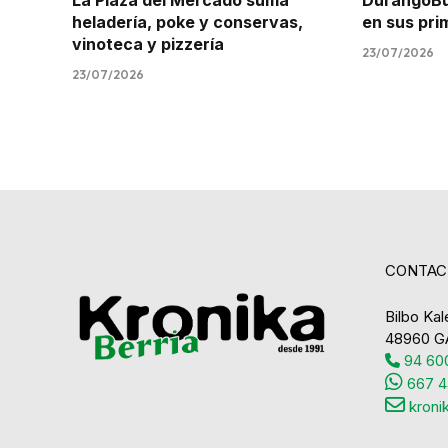
La Plaza del Mercado suma
DurangoBus
heladería, poke y conservas,
en sus pr
vinoteca y pizzería
23/07/2026
23/07/2026
CONTAC
Bilbo Kale
48960 G
94 600
667 4
kroni