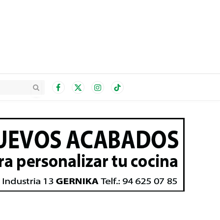
Facebook
X
Instagram
TikTok
(Twitter)