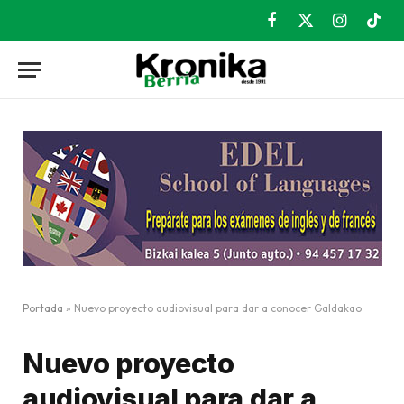
Facebook
X
Instagram
TikT
(Twitter)
Portada
»
Nuevo proyecto audiovisual para dar a conocer Galdakao
Nuevo proyecto
audiovisual para dar a