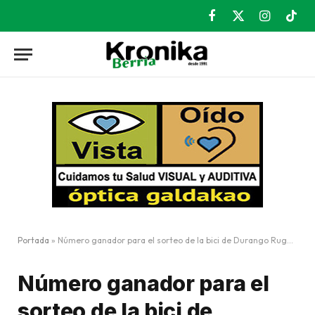
Facebook
X
Instagram
TikT
(Twitter)
Portada
»
Número ganador para el sorteo de la bici de Durango Rugby Taldea
Número ganador para el
sorteo de la bici de