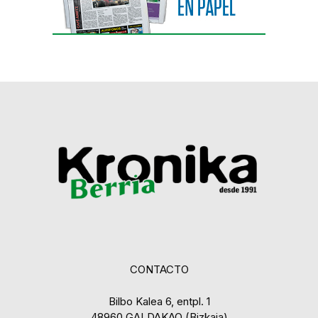
CONTACTO
Bilbo Kalea 6, entpl. 1
48960 GALDAKAO (Bizkaia)