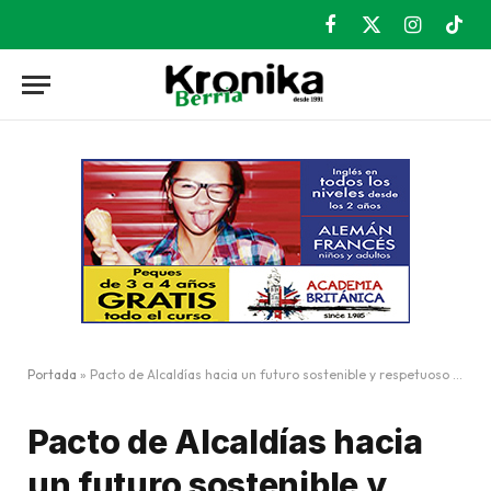
Facebook
X
Instagram
TikT
(Twitter)
Portada
»
Pacto de Alcaldías hacia un futuro sostenible y respetuoso con el medioambiente
Pacto de Alcaldías hacia
un futuro sostenible y