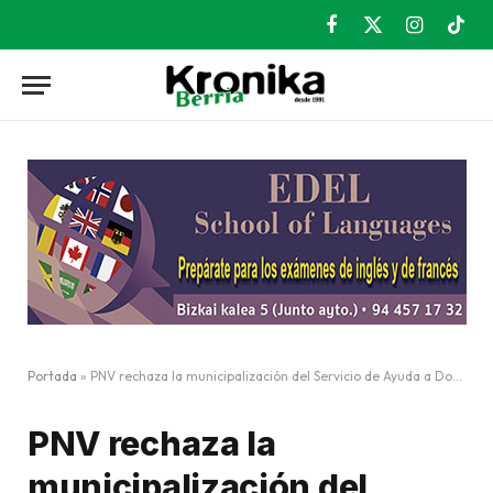
Facebook
X
Instagram
TikT
(Twitter)
Portada
»
PNV rechaza la municipalización del Servicio de Ayuda a Domicilio
PNV rechaza la
municipalización del