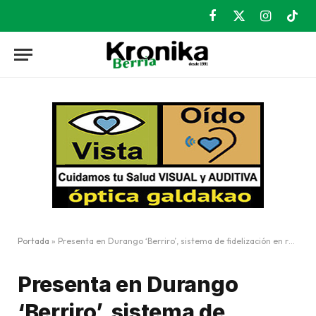
Facebook
X
Instagram
TikT
(Twitter)
Portada
»
Presenta en Durango ‘Berriro’, sistema de fidelización en red que impulsará
Presenta en Durango
‘Berriro’, sistema de