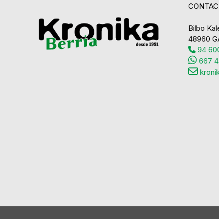
CONTAC
Bilbo Kale
48960 G
94 600
667 4
kroni