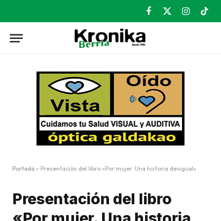
Facebook
X
Instagram
TikT
(Twitter)
Portada
»
Presentación del libro «Por mujer. Una historia desigual»
Presentación del libro
«Por mujer. Una historia