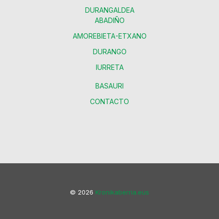
DURANGALDEA
ABADIÑO
AMOREBIETA-ETXANO
DURANGO
IURRETA
BASAURI
CONTACTO
© 2026
Kronikaberria.eus