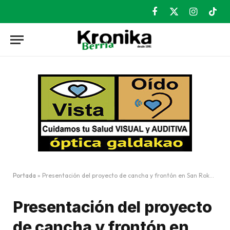
Facebook
X
Instagram
TikT
(Twitter)
Portada
»
Presentación del proyecto de cancha y frontón en San Roke-Otamotzena
Presentación del proyecto
de cancha y frontón en