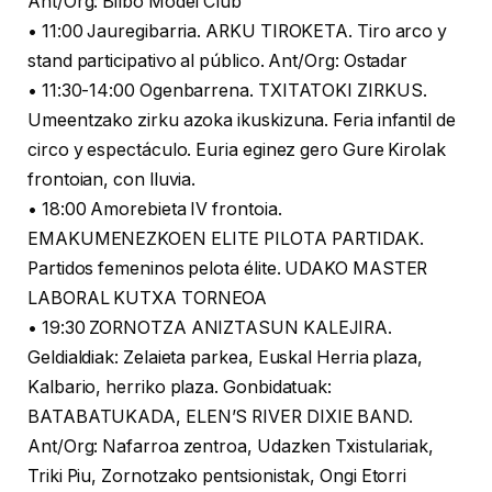
Ant/Org: Bilbo Model Club
• 11:00 Jauregibarria. ARKU TIROKETA. Tiro arco y
stand participativo al público. Ant/Org: Ostadar
• 11:30-14:00 Ogenbarrena. TXITATOKI ZIRKUS.
Umeentzako zirku azoka ikuskizuna. Feria infantil de
circo y espectáculo. Euria eginez gero Gure Kirolak
frontoian, con lluvia.
• 18:00 Amorebieta IV frontoia.
EMAKUMENEZKOEN ELITE PILOTA PARTIDAK.
Partidos femeninos pelota élite. UDAKO MASTER
LABORAL KUTXA TORNEOA
• 19:30 ZORNOTZA ANIZTASUN KALEJIRA.
Geldialdiak: Zelaieta parkea, Euskal Herria plaza,
Kalbario, herriko plaza. Gonbidatuak:
BATABATUKADA, ELEN’S RIVER DIXIE BAND.
Ant/Org: Nafarroa zentroa, Udazken Txistulariak,
Triki Piu, Zornotzako pentsionistak, Ongi Etorri