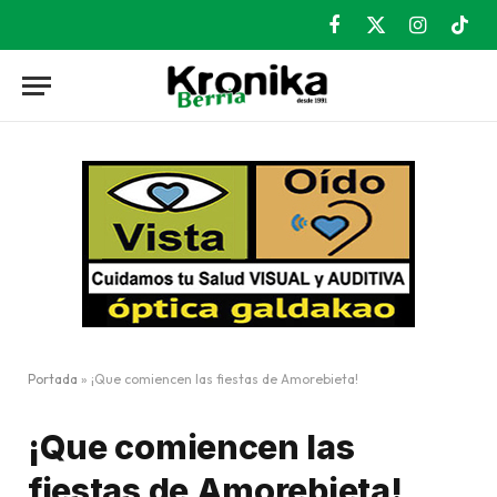
Facebook
X
Instagram
TikT
(Twitter)
Portada
»
¡Que comiencen las fiestas de Amorebieta!
¡Que comiencen las
fiestas de Amorebieta!