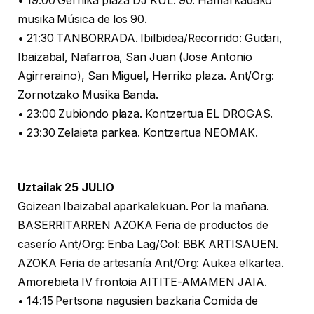
• 19.00 Gernika plaza DJ KUL. 90. Hamarkadako
musika Música de los 90.
• 21:30 TANBORRADA. Ibilbidea/Recorrido: Gudari,
Ibaizabal, Nafarroa, San Juan (Jose Antonio
Agirreraino), San Miguel, Herriko plaza. Ant/Org:
Zornotzako Musika Banda.
• 23:00 Zubiondo plaza. Kontzertua EL DROGAS.
• 23:30 Zelaieta parkea. Kontzertua NEOMAK.
Uztailak 25 JULIO
Goizean Ibaizabal aparkalekuan. Por la mañana.
BASERRITARREN AZOKA Feria de productos de
caserío Ant/Org: Enba Lag/Col: BBK ARTISAUEN.
AZOKA Feria de artesanía Ant/Org: Aukea elkartea.
Amorebieta IV frontoia AITITE-AMAMEN JAIA.
• 14:15 Pertsona nagusien bazkaria Comida de