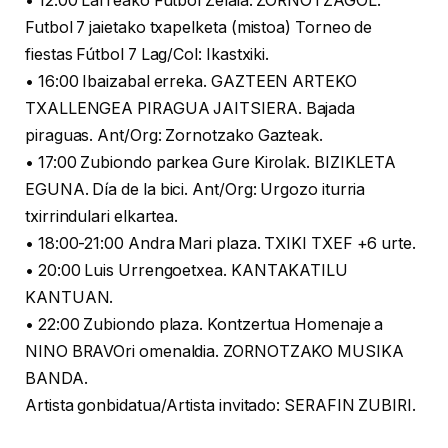
• 12:00 Larreako Futbol Zelaia. ZORNOTZAGOL.
Futbol 7 jaietako txapelketa (mistoa) Torneo de
fiestas Fútbol 7 Lag/Col: Ikastxiki.
• 16:00 Ibaizabal erreka. GAZTEEN ARTEKO
TXALLENGEA PIRAGUA JAITSIERA. Bajada
piraguas. Ant/Org: Zornotzako Gazteak.
• 17:00 Zubiondo parkea Gure Kirolak. BIZIKLETA
EGUNA. Día de la bici. Ant/Org: Urgozo iturria
txirrindulari elkartea.
• 18:00-21:00 Andra Mari plaza. TXIKI TXEF +6 urte.
• 20:00 Luis Urrengoetxea. KANTAKATILU
KANTUAN.
• 22:00 Zubiondo plaza. Kontzertua Homenaje a
NINO BRAVOri omenaldia. ZORNOTZAKO MUSIKA
BANDA.
Artista gonbidatua/Artista invitado: SERAFIN ZUBIRI.