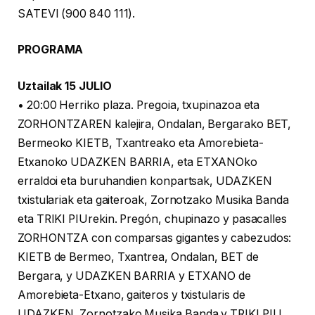
SATEVI (900 840 111).
PROGRAMA
Uztailak 15 JULIO
• 20:00 Herriko plaza. Pregoia, txupinazoa eta
ZORHONTZAREN kalejira, Ondalan, Bergarako BET,
Bermeoko KIETB, Txantreako eta Amorebieta-
Etxanoko UDAZKEN BARRIA, eta ETXANOko
erraldoi eta buruhandien konpartsak, UDAZKEN
txistulariak eta gaiteroak, Zornotzako Musika Banda
eta TRIKI PIUrekin. Pregón, chupinazo y pasacalles
ZORHONTZA con comparsas gigantes y cabezudos:
KIETB de Bermeo, Txantrea, Ondalan, BET de
Bergara, y UDAZKEN BARRIA y ETXANO de
Amorebieta-Etxano, gaiteros y txistularis de
UDAZKEN, Zornotzako Musika Banda y TRIKI PIU.