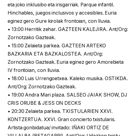
eta joko inklusibo eta irisgarriak. Parque infantil.
Hinchables, juegos inclusivos y accesibles. Euria
eginez gero Gure kirolak frontoian, con lluvia.
• 13:00 Herritik zehar. GAZTEEN KALEJIRA. Ant/Org:
Zornotzako Gazteak.
• 15:00 Zelaieta parkea. GAZTEEN ARTEKO
BAZKARIA ETA BAZKALOSTEA. Ant/Org:
Zornotzako Gazteak. Euria eginez gero Amorebieta
IV frontoian, con lluvia.
• 18:00 Luis Urrengoetxea. Kaleko musika. OSTIKDA.
Ant/Org: Zornotzako Gazteak.
• 19:00 Andra Mari plaza. SALSEO JAIAK SHOW, DJ
CRIS ORUBE & JESS ON DECKS
• 20:30 Zelaieta parkea. TXISTULARIEN XXVI.
KONTZERTUA. XXVI. Gran concierto txistularis.
Artista gonbidatua/ invitado: IÑAKI ORTIZ DE
VILLALBA (BETAGARRI). Ant/Org: Udazken txistu