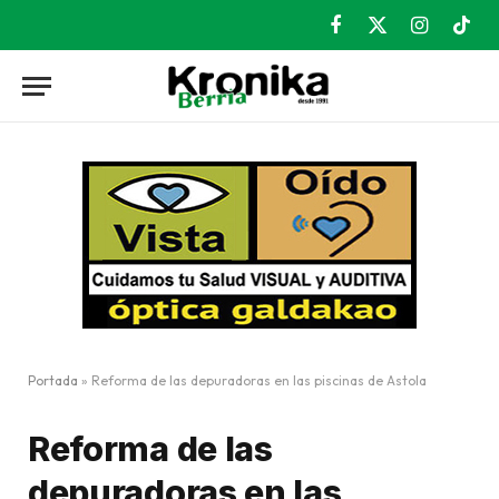
Facebook
X
Instagram
TikT
(Twitter)
Portada
»
Reforma de las depuradoras en las piscinas de Astola
Reforma de las
depuradoras en las