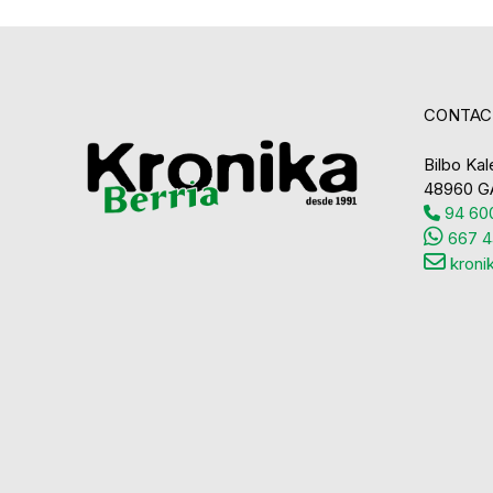
CONTAC
Bilbo Kale
48960 G
94 600
667 4
kroni