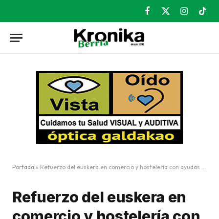
Facebook
X
Instagram
TikT
(Twitter)
Portada
»
Refuerzo del euskera en comercio y hostelería con ayudas y cursos
Refuerzo del euskera en
comercio y hostelería con