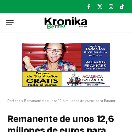
Facebook
X
Instagram
TikT
(Twitter)
Portada
»
Remanente de unos 12,6 millones de euros para Basauri
Remanente de unos 12,6
millones de euros para