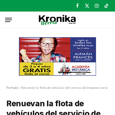
Facebook
X
Instagram
TikT
(Twitter)
Portada
»
Renuevan la flota de vehículos del servicio de limpieza viaria
Renuevan la flota de
vehículos del servicio de