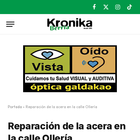
Facebook
X
Instagram
TikT
(Twitter)
Portada
»
Reparación de la acera en la calle Ollería
Reparación de la acera en
la calle Ollería