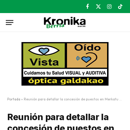
Facebook
X
Instagram
TikT
(Twitter)
Portada
»
Reunión para detallar la concesión de puestos en Merkatu Plaza
Reunión para detallar la
concesión de puestos en