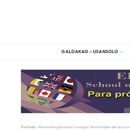
GALDAKAO – USANSOLO
Portada
»
Reuniones para los Consejos Territoriales de las zon