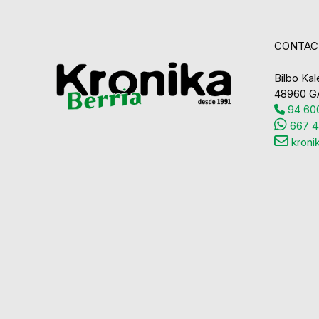
CONTAC
Bilbo Kale
48960 G
94 600
667 4
kroni