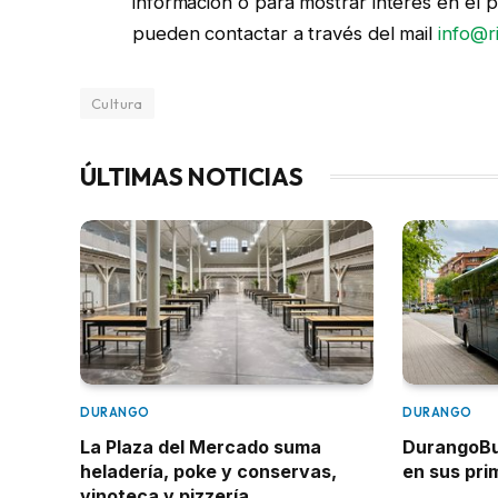
información o para mostrar interés en el 
pueden contactar a través del mail
info@r
Cultura
ÚLTIMAS NOTICIAS
DURANGO
DURANGO
La Plaza del Mercado suma
DurangoBus
heladería, poke y conservas,
en sus pr
vinoteca y pizzería