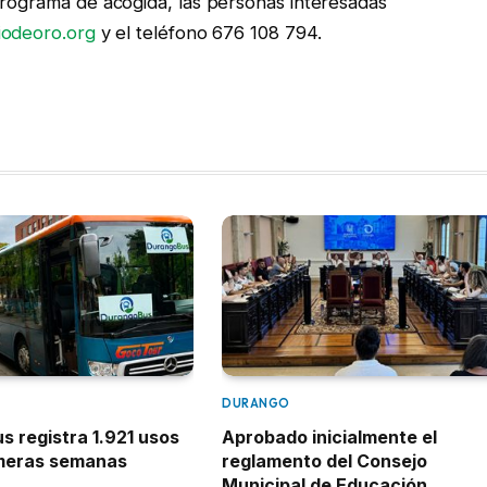
programa de acogida, las personas interesadas
iodeoro.org
y el teléfono 676 108 794.
DURANGO
 registra 1.921 usos
Aprobado inicialmente el
imeras semanas
reglamento del Consejo
Municipal de Educación