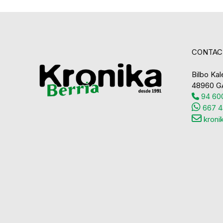
CONTAC
Bilbo Kale
48960 G
94 600
667 4
kroni