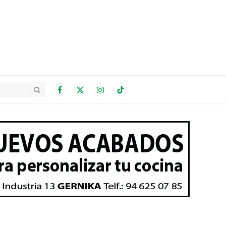
Facebook
X
Instagram
TikTok
(Twitter)