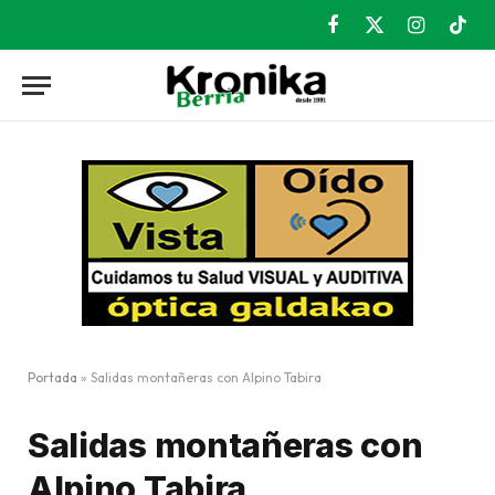
Facebook
X
Instagram
TikT
(Twitter)
Portada
»
Salidas montañeras con Alpino Tabira
Salidas montañeras con
Alpino Tabira