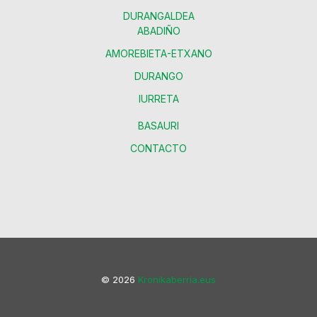
DURANGALDEA
ABADIÑO
AMOREBIETA-ETXANO
DURANGO
IURRETA
BASAURI
CONTACTO
© 2026
Kronikaberria.eus