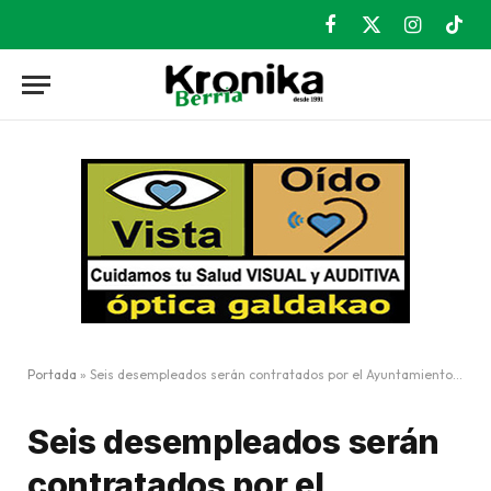
Facebook
X
Instagram
TikT
(Twitter)
Portada
»
Seis desempleados serán contratados por el Ayuntamiento con su Plan de Empleo
Seis desempleados serán
contratados por el