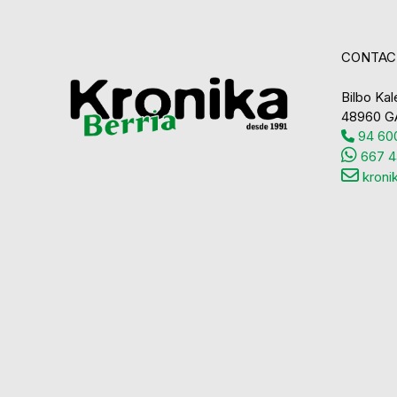
CONTAC
Bilbo Kale
48960 G
94 600
667 4
kroni