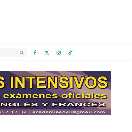
Facebook
X
Instagram
TikTok
(Twitter)